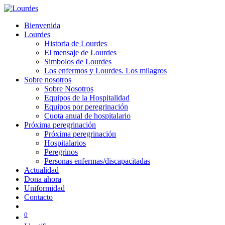
Bienvenida
Lourdes
Historia de Lourdes
El mensaje de Lourdes
Simbolos de Lourdes
Los enfermos y Lourdes. Los milagros
Sobre nosotros
Sobre Nosotros
Equipos de la Hospitalidad
Equipos por peregrinación
Cuota anual de hospitalario
Próxima peregrinación
Próxima peregrinación
Hospitalarios
Peregrinos
Personas enfermas/discapacitadas
Actualidad
Dona ahora
Uniformidad
Contacto
0